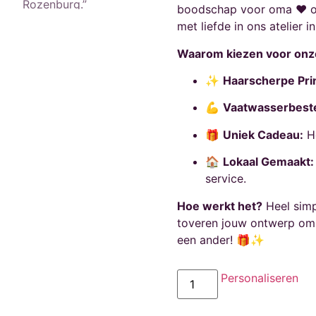
boodschap voor oma ❤️ of
met liefde in ons atelier i
Waarom kiezen voor on
✨
Haarscherpe Prin
💪
Vaatwasserbest
🎁
Uniek Cadeau:
He
🏠
Lokaal Gemaakt:
service.
Hoe werkt het?
Heel simpe
toveren jouw ontwerp om t
een ander! 🎁✨
Personaliseren