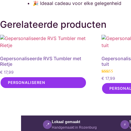
🎉 Ideaal cadeau voor elke gelegenheid
Gerelateerde producten
Gepersonaliseerde RVS Tumbler met
Gepersonali
Rietje
tuit
€
17,99
Gewaardeerd
€
17,99
5.00
PERSONALISEREN
uit 5
PERSONAL
Lokaal gemaakt
📍
⚡
Handgemaakt in Rozenburg
V