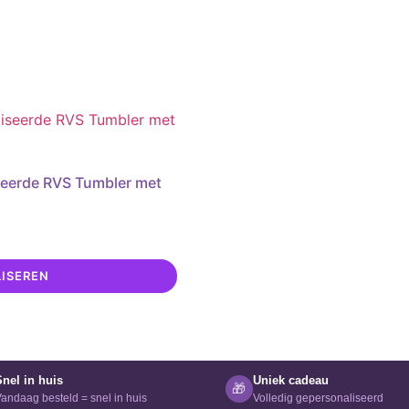
seerde RVS Tumbler met
ISEREN
Snel in huis
Uniek cadeau
🎁
andaag besteld = snel in huis
Volledig gepersonaliseerd