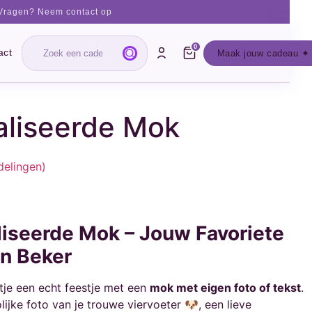
Vragen? Neem contact op
0
act
Maak jouw cadeau ✦
liseerde Mok
delingen)
iseerde Mok – Jouw Favoriete
n Beker
je een echt feestje met een
mok met eigen foto of tekst
.
ijke foto van je trouwe viervoeter 🐶, een lieve