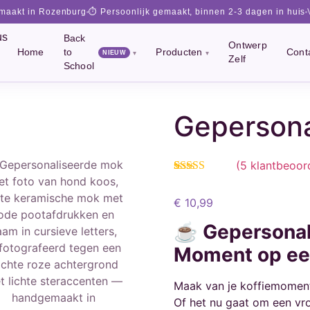
emaakt in Rozenburg
⏱️ Persoonlijk gemaakt, binnen 2-3 dagen in huis
Back
Ontwerp
Home
to
Producten
Cont
NIEUW
Zelf
School
Gepersona
(
5
klantbeoor
Gewaardeerd
5
5.00
op 5
€
10,99
gebaseerd op
klant
waarderingen
☕
Gepersonal
Moment op ee
Maak van je koffiemoment
Of het nu gaat om een vrol